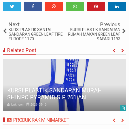
Tweet
Share
Share
Share
Share
Share
0
Next
Previous
KURSI PLASTIK SANTAI
KURSI PLASTIK SANDARAN
SANDARAN GREEN LEAF TIPE
RUMAH MAKAN GREEN LEAF
EUROPE 1170
SAFARI 1193
Related Post
KURSI PLASTIK SANTAI SANDARAN
SHINPO KINGWOOD SIP 941 H
Unknown
2026-05-13
PRODUK RAK MINIMARKET
MORE