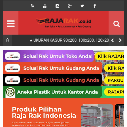
Home
Beranda
Kontak
About Us
Rak Gudang
Rak besi/Rak pallet
UKURAN KASUR 90x200, 100x200, 120x200, 140x200,
160x200, 180x200 | FUNGSI, MANFAAT DAN KEGUNAAN
Rak Minimarket
Supermarket
Produk Lain
Peralatan Toko Dll
Artikel
Retail & Logistik