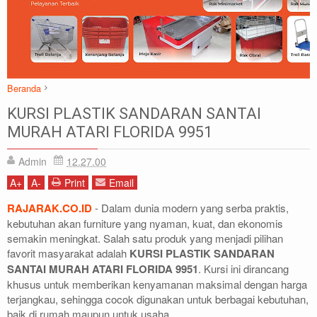
Beranda
Atari
Kursi Plastik
KURSI PLASTIK SANDARAN SANTAI
KURSI PLASTIK SANDARAN SANTAI MURAH ATARI FLORIDA 9951
MURAH ATARI FLORIDA 9951
Admin
12.27.00
A
+
A
-
Print
Email
RAJARAK.CO.ID
- Dalam dunia modern yang serba praktis,
kebutuhan akan furniture yang nyaman, kuat, dan ekonomis
semakin meningkat. Salah satu produk yang menjadi pilihan
favorit masyarakat adalah
KURSI PLASTIK SANDARAN
SANTAI MURAH ATARI FLORIDA 9951
. Kursi ini dirancang
khusus untuk memberikan kenyamanan maksimal dengan harga
terjangkau, sehingga cocok digunakan untuk berbagai kebutuhan,
baik di rumah maupun untuk usaha.