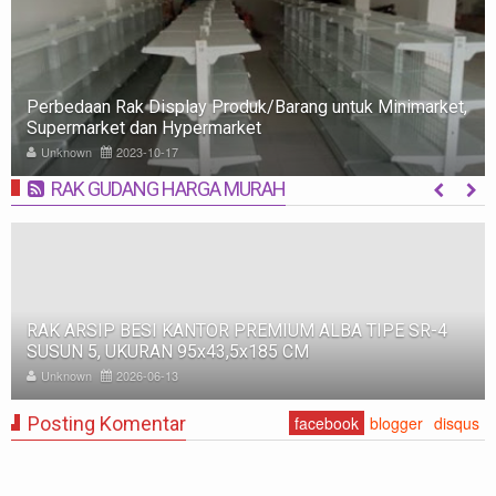
Rak Minimarket: Pengertian, Jenis, Fungsi, dan Tips
Memilih
Unknown
2023-10-09
RAK GUDANG HARGA MURAH
MORE
RAK BESI SUSUN GUDANG PABRIK MEDIUM DUTY ZA-
500, WARNA FULL BIRU, UKURAN 150x100x200 CM
Unknown
2025-11-12
Posting Komentar
facebook
blogger
disqus