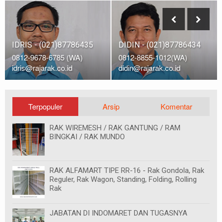
IDRIS - (021)87786435
DIDIN - (021)87786434
0812-9678-6785 (WA)
0812-8855-1012(WA)
idris@rajarak.co.id
didin@rajarak.co.id
Terpopuler
Arsip
Komentar
RAK WIREMESH / RAK GANTUNG / RAM
BINGKAI / RAK MUNDO
RAK ALFAMART TIPE RR-16 - Rak Gondola, Rak
Reguler, Rak Wagon, Standing, Folding, Rolling
Rak
JABATAN DI INDOMARET DAN TUGASNYA