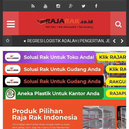
Home
Beranda
Kontak
About Us
Rak Gudang
Rak besi/Rak pallet
x200,
REGRESI LOGISTIK ADALAH | PENGERTIAN, JENIS,
UNAAN
SYARAT UJI DAN CONTOH
Rak Minimarket
Supermarket
Produk Lain
Peralatan Toko Dll
Artikel
Retail & Logistik