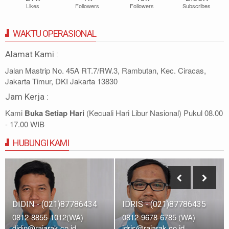
Likes
Followers
Followers
Subscribes
WAKTU OPERASIONAL
Alamat Kami :
Jalan Mastrip No. 45A RT.7/RW.3, Rambutan, Kec. Ciracas,
Jakarta Timur, DKI Jakarta 13830
Jam Kerja :
Kami
Buka Setiap Hari
(Kecuali Hari Libur Nasional) Pukul 08.00
- 17.00 WIB
HUBUNGI KAMI
IDRIS - (021)87786435
DIDIN - (021)87786434
0812-9678-6785 (WA)
0812-8855-1012(WA)
idris@rajarak.co.id
didin@rajarak.co.id