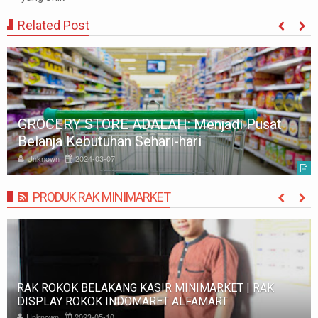
Related Post
GROCERY STORE ADALAH: Menjadi Pusat
Belanja Kebutuhan Sehari-hari
Unknown
2024-03-07
PRODUK RAK MINIMARKET
MORE
RAK ROKOK BELAKANG KASIR MINIMARKET | RAK
DISPLAY ROKOK INDOMARET ALFAMART
Unknown
2023-05-10