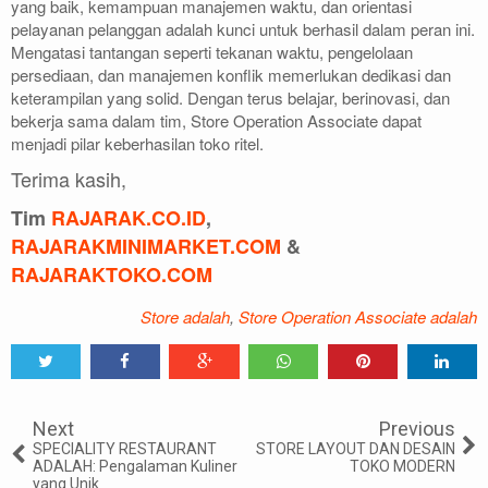
yang baik, kemampuan manajemen waktu, dan orientasi
pelayanan pelanggan adalah kunci untuk berhasil dalam peran ini.
Mengatasi tantangan seperti tekanan waktu, pengelolaan
persediaan, dan manajemen konflik memerlukan dedikasi dan
keterampilan yang solid. Dengan terus belajar, berinovasi, dan
bekerja sama dalam tim, Store Operation Associate dapat
menjadi pilar keberhasilan toko ritel.
Terima kasih,
Tim
RAJARAK.CO.ID
,
RAJARAKMINIMARKET.COM
&
RAJARAKTOKO.COM
Store adalah
,
Store Operation Associate adalah
Tweet
Share
Share
Share
Share
Share
0
Next
Previous
SPECIALITY RESTAURANT
STORE LAYOUT DAN DESAIN
ADALAH: Pengalaman Kuliner
TOKO MODERN
yang Unik