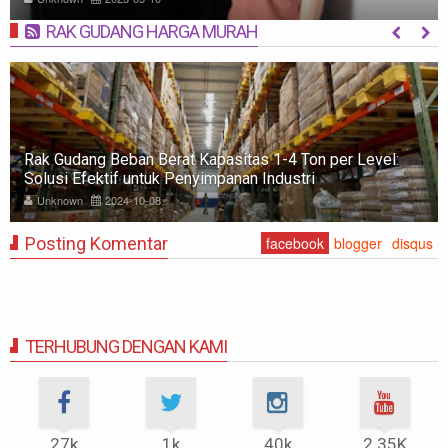
RAK GUDANG HARGA MURAH
MORE
Rak Gudang Beban Berat Kapasitas 1-4 Ton per Level:
Solusi Efektif untuk Penyimpanan Industri
Unknown
2024-10-08
Posting Komentar
facebook
blogger
disqus
TERHUBUNG DENGAN KAMI
27k
1k
40k
2.35K