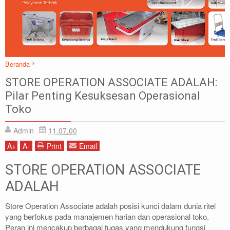
Beranda
Store adalah
Store Operation Associate adalah
STORE OPERATION ASSOCIATE ADALAH:
STORE OPERATION ASSOCIATE ADALAH: Pilar Penting Kesuksesan
Pilar Penting Kesuksesan Operasional
Operasional Toko
Toko
Admin
11.07.00
A
+
A
-
Print
Email
STORE OPERATION ASSOCIATE
ADALAH
Store Operation Associate adalah posisi kunci dalam dunia ritel
yang berfokus pada manajemen harian dan operasional toko.
Peran ini mencakup berbagai tugas yang mendukung fungsi