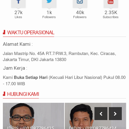
27k
1k
40k
2.35K
Likes
Followers
Followers
Subscribes
WAKTU OPERASIONAL
Alamat Kami :
Jalan Mastrip No. 45A RT.7/RW.3, Rambutan, Kec. Ciracas,
Jakarta Timur, DKI Jakarta 13830
Jam Kerja :
Kami
Buka Setiap Hari
(Kecuali Hari Libur Nasional) Pukul 08.00
- 17.00 WIB
HUBUNGI KAMI
IDRIS - (021)87786435
DIDIN - (021)87786434