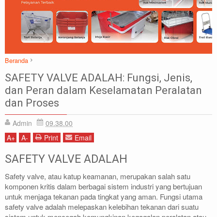
Beranda
Safety
Safety Valve adalah
SAFETY VALVE ADALAH: Fungsi, Jenis,
SAFETY VALVE ADALAH: Fungsi, Jenis, dan Peran dalam Keselamatan
dan Peran dalam Keselamatan Peralatan
Peralatan dan Proses
dan Proses
Admin
09.38.00
A
+
A
-
Print
Email
SAFETY VALVE ADALAH
Safety valve, atau katup keamanan, merupakan salah satu
komponen kritis dalam berbagai sistem industri yang bertujuan
untuk menjaga tekanan pada tingkat yang aman. Fungsi utama
safety valve adalah melepaskan kelebihan tekanan dari suatu
sistem untuk mencegah kemungkinan kegagalan peralatan atau