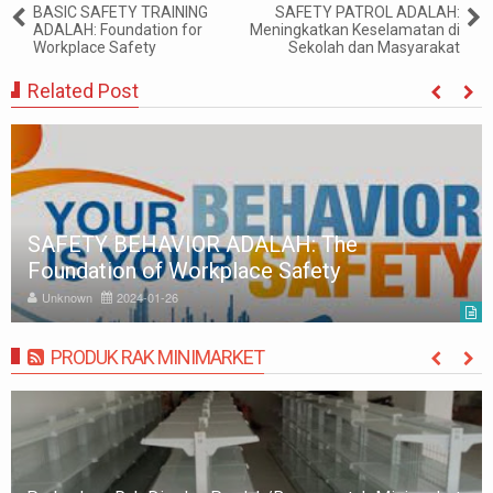
BASIC SAFETY TRAINING
SAFETY PATROL ADALAH:
ADALAH: Foundation for
Meningkatkan Keselamatan di
Workplace Safety
Sekolah dan Masyarakat
Related Post
SAFETY BEHAVIOR ADALAH: The
Foundation of Workplace Safety
Unknown
2024-01-26
PRODUK RAK MINIMARKET
MORE