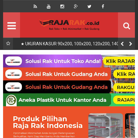
Home
Beranda
Kontak
About Us
Rak Gudang
Rak besi/Rak pallet
UKURAN KASUR 90x200, 100x200, 120x200, 140x200,
160x200, 180x200 | FUNGSI, MANFAAT DAN KEGUNAAN
Rak Minimarket
Supermarket
Produk Lain
Peralatan Toko Dll
Artikel
Retail & Logistik