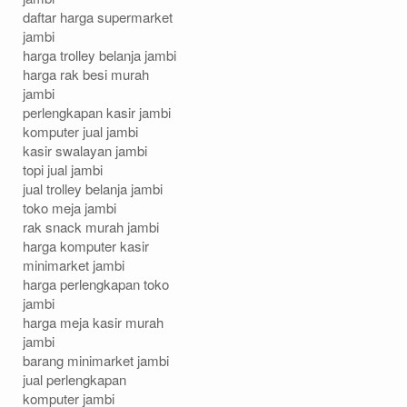
daftar harga supermarket
jambi
harga trolley belanja jambi
harga rak besi murah
jambi
perlengkapan kasir jambi
R
R
R
komputer jual jambi
A
A
A
kasir swalayan jambi
K
K
K
topi jual jambi
G
G
G
jual trolley belanja jambi
O
O
O
toko meja jambi
rak snack murah jambi
N
N
N
harga komputer kasir
D
D
D
minimarket jambi
O
O
O
harga perlengkapan toko
L
L
L
jambi
A
A
A
harga meja kasir murah
M
M
M
jambi
E
E
E
barang minimarket jambi
jual perlengkapan
D
D
D
komputer jambi
I
I
I