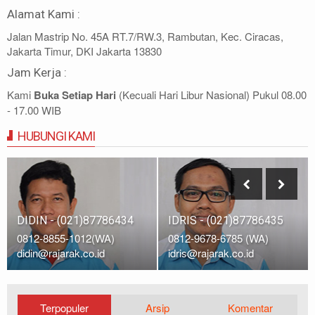
Alamat Kami :
Jalan Mastrip No. 45A RT.7/RW.3, Rambutan, Kec. Ciracas,
Jakarta Timur, DKI Jakarta 13830
Jam Kerja :
Kami
Buka Setiap Hari
(Kecuali Hari Libur Nasional) Pukul 08.00
- 17.00 WIB
HUBUNGI KAMI
IDRIS - (021)87786435
DIDIN - (021)87786434
0812-9678-6785 (WA)
0812-8855-1012(WA)
idris@rajarak.co.id
didin@rajarak.co.id
Terpopuler
Arsip
Komentar