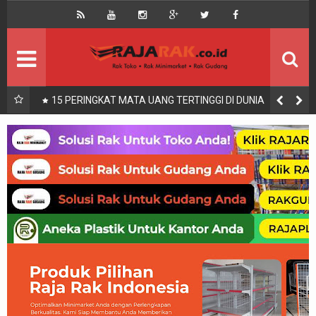
Home
Beranda
Kontak
About Us
Rak Gudang
Rak besi/Rak pallet
UKURAN KASUR 90x200, 100x200, 120x200, 140x200,
160x200, 180x200 | FUNGSI, MANFAAT DAN KEGUNAAN
Rak Minimarket
Supermarket
Produk Lain
Peralatan Toko Dll
Artikel
Retail & Logistik