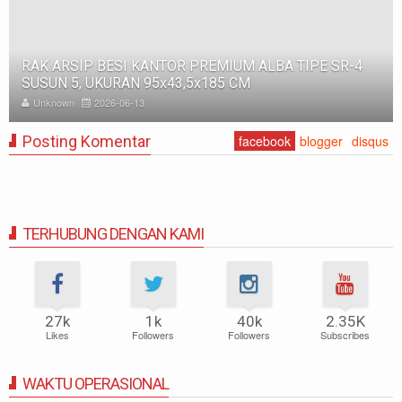
MIUM ALBA TIPE SR-4
RAK BESI SUSUN GUDANG PABRI
5 CM
500, WARNA FULL BIRU, UKURAN
Unknown
2025-11-12
Posting Komentar
facebook
blogger
disqus
TERHUBUNG DENGAN KAMI
27k
1k
40k
2.35K
Likes
Followers
Followers
Subscribes
WAKTU OPERASIONAL