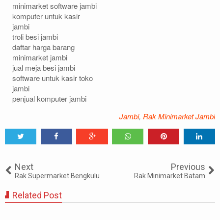
minimarket software jambi
U
U
U
komputer untuk kasir
M
M
M
jambi
M
M
M
troli besi jambi
A
A
A
daftar harga barang
R
R
R
minimarket jambi
jual meja besi jambi
K
K
K
software untuk kasir toko
E
E
E
jambi
T
T
T
penjual komputer jambi
A
A
A
L
L
L
Jambi
,
Rak Minimarket Jambi
F
F
F
A
A
A
M
M
M
Tweet
Share
Share
Share
Share
Share
0
I
I
I
Next
Previous
D
D
D
Rak Supermarket Bengkulu
Rak Minimarket Batam
I
I
I
Related Post
U
U
U
nk
nk
nk