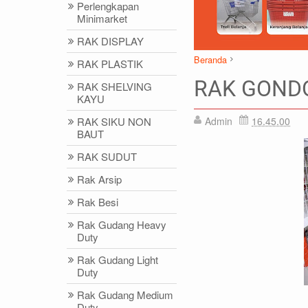
Perlengkapan
Minimarket
RAK DISPLAY
Beranda
RAK PLASTIK
Gunung Sitoli
Gunung Sug
RAK GOND
RAK SHELVING
Karang Baru
Karang Tin
KAYU
Rak Minimarket
RAK GON
RAK SIKU NON
Admin
16.45.00
BAUT
DIDIN - (021)87786434
IDRIS - (02
RAK SUDUT
0812-8855-1012(WA)
0812-9678-67
Rak Arsip
didin@rajarak.co.id
idris@rajarak.
Rak Besi
Rak Gudang Heavy
Duty
Rak Gudang Light
Duty
Rak Gudang Medium
Duty