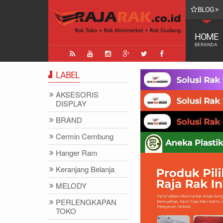
BLOG >
 | FUNGSI, MANFAAT DAN KEGUNAAN
REGRESI LOGISTIK ADALAH |
HOME
BERANDA
LABEL
AKSESORIS
DISPLAY
BRAND
Cermin Cembung
Hanger Ram
Keranjang Belanja
MELODY
PERLENGKAPAN
TOKO