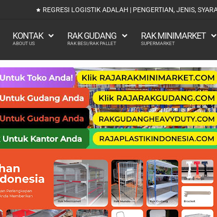
 PENGERTIAN, JENIS, SYARAT UJI DAN CONTOH
KONTAK
RAK GUDANG
RAK MINIMARKET
ABOUT US
RAK BESI/RAK PALLET
SUPERMARKET