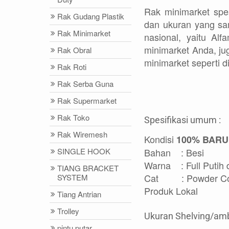
Rak minimarket spes
Rak Gudang Plastik
dan ukuran yang sa
Rak Minimarket
nasional, yaitu Al
minimarket Anda, ju
Rak Obral
minimarket seperti di
Rak Roti
Rak Serba Guna
Rak Supermarket
Rak Toko
Spesifikasi umum :
Rak Wiremesh
Kondisi
100% BARU
Bahan : Besi
SINGLE HOOK
Warna : Full Putih 
TIANG BRACKET
Cat : Powder Coa
SYSTEM
Produk Lokal
Tiang Antrian
Trolley
Ukuran Shelving/amb
pintu putar