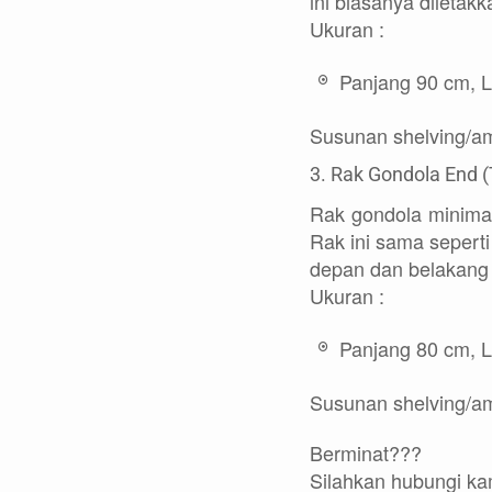
ini biasanya diletak
Ukuran :
Panjang 90 cm, L
Susunan shelving/a
3. Rak Gondola End (
Rak gondola minimar
Rak ini sama sepert
depan dan belakang d
Ukuran :
Panjang 80 cm, L
Susunan shelving/a
Berminat???
Silahkan hubungi ka