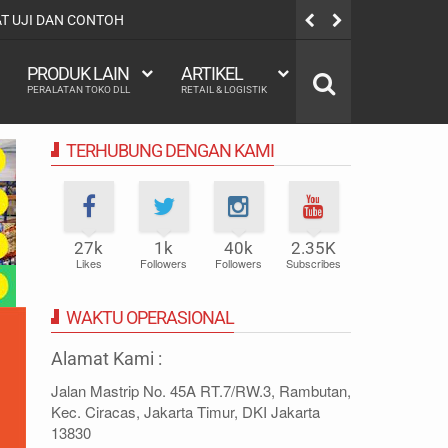
SALAH SATU SIFAT-SIFAT LOGISTIK ADALAH
PRODUK LAIN
ARTIKEL
PERALATAN TOKO DLL
RETAIL & LOGISTIK
TERHUBUNG DENGAN KAMI
27k
1k
40k
2.35K
Likes
Followers
Followers
Subscribes
WAKTU OPERASIONAL
Alamat Kami :
Jalan Mastrip No. 45A RT.7/RW.3, Rambutan,
Kec. Ciracas, Jakarta Timur, DKI Jakarta
13830