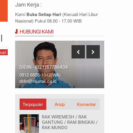
Jam Kerja :
Kami
Buka Setiap Hari
(Kecuali Hari Libur
Nasional) Pukul 08.00 - 17.00 WIB
HUBUNGI KAMI
anda
I
ail
IDRIS - (021)87786435
DIDIN - (0
0812-9678-6785 (WA)
0812-8855-
idris@rajarak.co.id
didin@rajara
Terpopuler
Arsip
Komentar
RAK WIREMESH / RAK
GANTUNG / RAM BINGKAI /
RAK MUNDO