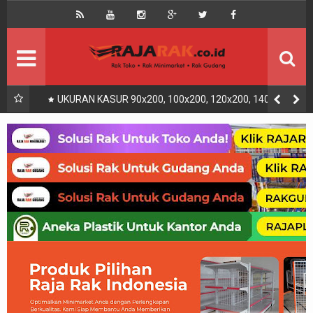
Home
Beranda
Kontak
About Us
Rak Gudang
Rak besi/Rak pallet
UKURAN KASUR 90x200, 100x200, 120x200, 140x200,
160x200, 180x200 | FUNGSI, MANFAAT DAN KEGUNAAN
Rak Minimarket
Supermarket
Produk Lain
Peralatan Toko Dll
Artikel
Retail & Logistik