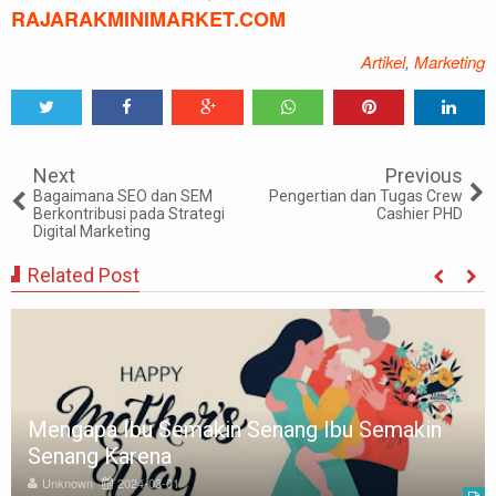
RAJARAKMINIMARKET.COM
Artikel
,
Marketing
Tweet
Share
Share
Share
Share
Share
0
Next
Previous
Bagaimana SEO dan SEM
Pengertian dan Tugas Crew
Berkontribusi pada Strategi
Cashier PHD
Digital Marketing
Related Post
15 PERINGKAT MATA UANG TERTINGGI DI
DUNIA
Unknown
2024-02-24