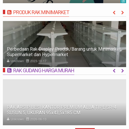
PRODUK RAK MINIMARKET
MORE
Rak Minimarket: Pengertian, Jenis, Fungsi, dan Tips
Memilih
Unknown
2023-10-09
RAK GUDANG HARGA MURAH
MORE
RAK BESI SUSUN GUDANG PABRIK MEDIUM DUTY ZA-
500, WARNA FULL BIRU, UKURAN 150x100x200 CM
Unknown
2025-11-12