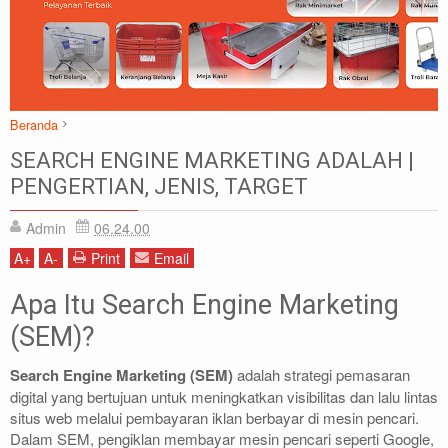
Beranda
Artikel
Marketing
SEARCH ENGINE MARKETING ADALAH |
SEARCH ENGINE MARKETING ADALAH | PENGERTIAN, JENIS,
PENGERTIAN, JENIS, TARGET
TARGET
Admin
06.24.00
A
+
A
-
Print
Email
Apa Itu Search Engine Marketing
(SEM)?
Search Engine Marketing (SEM)
adalah strategi pemasaran
digital yang bertujuan untuk meningkatkan visibilitas dan lalu lintas
situs web melalui pembayaran iklan berbayar di mesin pencari.
Dalam SEM, pengiklan membayar mesin pencari seperti Google,