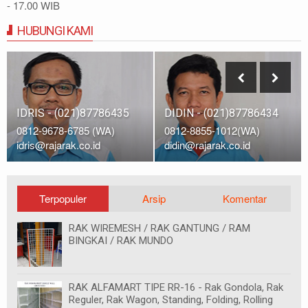
- 17.00 WIB
HUBUNGI KAMI
IDRIS - (021)87786435
DIDIN - (021)87786434
0812-9678-6785 (WA)
0812-8855-1012(WA)
idris@rajarak.co.id
didin@rajarak.co.id
Terpopuler
Arsip
Komentar
RAK WIREMESH / RAK GANTUNG / RAM
BINGKAI / RAK MUNDO
RAK ALFAMART TIPE RR-16 - Rak Gondola, Rak
Reguler, Rak Wagon, Standing, Folding, Rolling