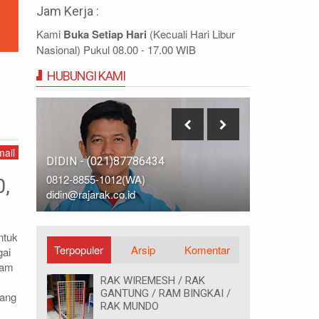
Jam Kerja :
Kami
Buka Setiap Hari
(Kecuali Hari Libur
Nasional) Pukul 08.00 - 17.00 WIB
HUBUNGI KAMI
ail
IDRIS - (021)87786435
DIDIN - (0
0812-9678-6785 (WA)
0812-8855-
0,
idris@rajarak.co.id
didin@rajara
ntuk
Terpopuler
Arsip
Komentar
gai
lam
RAK WIREMESH / RAK
GANTUNG / RAM BINGKAI /
yang
RAK MUNDO