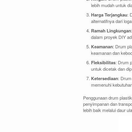
lebih mudah untuk di
Harga Terjangkau
: 
alternatifnya dari lo
Ramah Lingkungan
dalam proyek DIY ada
Keamanan
: Drum pl
keamanan dan keboco
Fleksibilitas
: Drum p
untuk dicetak dan di
Ketersediaan
: Drum 
memenuhi kebutuhan 
Penggunaan drum plasti
penyimpanan dan transpor
lebih baik melalui daur ul