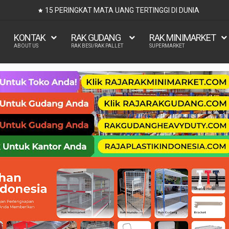
UKURAN KASUR 90x200, 100x200, 120x200, 140x
KONTAK
RAK GUDANG
RAK MINIMARKET
ABOUT US
RAK BESI/RAK PALLET
SUPERMARKET