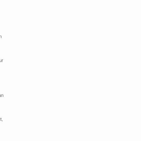
n
ur
an
t,