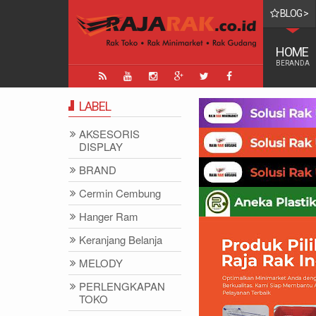
BLOG >
NG TERTINGGI DI DUNIA
HOME
BERANDA
LABEL
AKSESORIS
DISPLAY
BRAND
Cermin Cembung
Hanger Ram
Keranjang Belanja
MELODY
PERLENGKAPAN
TOKO