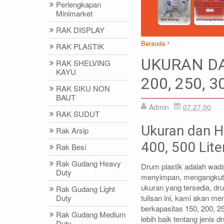
Perlengkapan
Minimarket
RAK DISPLAY
Beranda
RAK PLASTIK
Artikel
Produk Plastik
UK
UKURAN DA
RAK SHELVING
KAYU
200, 250, 3
RAK SIKU NON
BAUT
Admin
07.27.00
DIDIN - (021)87786434
IDRIS - (02
RAK SUDUT
0812-8855-1012(WA)
0812-9678-67
Ukuran dan H
Rak Arsip
didin@rajarak.co.id
idris@rajarak.
400, 500 Lit
Rak Besi
Rak Gudang Heavy
Drum plastik adalah wada
Duty
menyimpan, mengangkut, 
ukuran yang tersedia, d
Rak Gudang Light
tulisan ini, kami akan m
Duty
berkapasitas 150, 200, 2
Rak Gudang Medium
lebih baik tentang jenis 
Duty