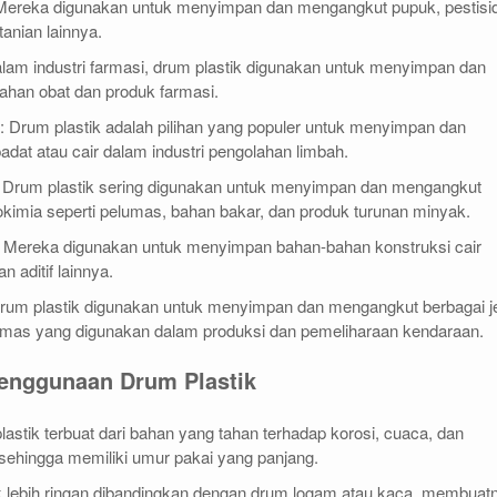
 Mereka digunakan untuk menyimpan dan mengangkut pupuk, pestisi
anian lainnya.
alam industri farmasi, drum plastik digunakan untuk menyimpan dan
han obat dan produk farmasi.
: Drum plastik adalah pilihan yang populer untuk menyimpan dan
dat atau cair dalam industri pengolahan limbah.
: Drum plastik sering digunakan untuk menyimpan dan mengangkut
okimia seperti pelumas, bahan bakar, dan produk turunan minyak.
: Mereka digunakan untuk menyimpan bahan-bahan konstruksi cair
n aditif lainnya.
Drum plastik digunakan untuk menyimpan dan mengangkut berbagai j
umas yang digunakan dalam produksi dan pemeliharaan kendaraan.
nggunaan Drum Plastik
lastik terbuat dari bahan yang tahan terhadap korosi, cuaca, dan
sehingga memiliki umur pakai yang panjang.
ik lebih ringan dibandingkan dengan drum logam atau kaca, membuat