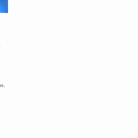
.
as,