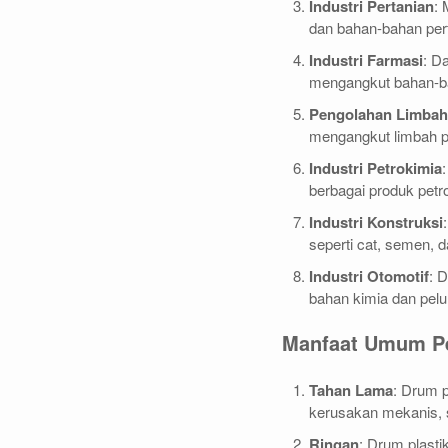
Industri Pertanian
:
dan bahan-bahan pert
Industri Farmasi
: D
mengangkut bahan-ba
Pengolahan Limbah
mengangkut limbah pa
Industri Petrokimia
berbagai produk petr
Industri Konstruksi
seperti cat, semen, da
Industri Otomotif
: 
bahan kimia dan pel
Manfaat Umum Pe
Tahan Lama
: Drum p
kerusakan mekanis, 
Ringan
: Drum plast