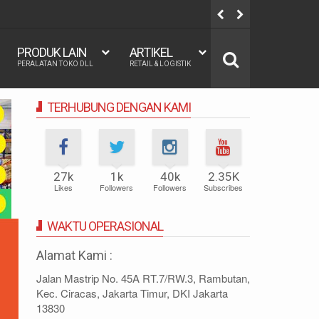
200, 160x200, 180x200 | FUNGSI, MANFAAT DAN KEGUNAAN
REGR
PRODUK LAIN
ARTIKEL
PERALATAN TOKO DLL
RETAIL & LOGISTIK
TERHUBUNG DENGAN KAMI
27k
1k
40k
2.35K
Likes
Followers
Followers
Subscribes
WAKTU OPERASIONAL
Alamat Kami :
Jalan Mastrip No. 45A RT.7/RW.3, Rambutan,
Kec. Ciracas, Jakarta Timur, DKI Jakarta
13830