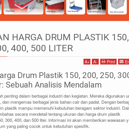
URAN DAN HARGA DRUM PLASTIK 150, 200, 250, 300, 400, 500 LITER
N HARGA DRUM PLASTIK 150,
00, 400, 500 LITER
A
+
A
-
Print
Em
1)87786435
DIDIN - (021)87786434
85 (WA)
0812-8855-1012(WA)
arga Drum Plastik 150, 200, 250, 30
co.id
didin@rajarak.co.id
er: Sebuah Analisis Mendalam
h penting dalam berbagai industri dan kegiatan. Mereka digunakan u
dan mengemas berbagai jenis bahan cair dan padat. Dengan berba
rum plastik mampu memenuhi kebutuhan beragam sektor industri. Da
embahas secara mendetail tentang ukuran dan harga drum plastik
50, 300, 400, dan 500 liter. Informasi ini akan memberikan wawasan 
drum yang paling cocok untuk kebutuhan spesifik.