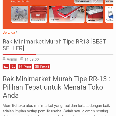
Beranda
RAK DISPLAY
Rak Gondola
Rak Minimarket
Rak Minimarket Murah Tipe RR13 [BEST
Rak Minimarket Murah Tipe RR13 [BEST SELLER]
SELLER]
Admin
14.39.00
A
+
A
-
Print
Email
Rak Minimarket Murah Tipe RR-13 :
Pilihan Tepat untuk Menata Toko
Anda
Memiliki toko atau minimarket yang rapi dan tertata dengan baik
adalah impian setiap pemilik usaha. Salah satu elemen penting