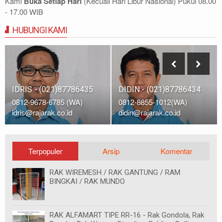
Kami
Buka Setiap Hari
(Kecuali Hari Libur Nasional) Pukul 08.00
- 17.00 WIB
HUBUNGI KAMI
IDRIS - (021)87786435
DIDIN - (021)87786434
0812-9678-6785 (WA)
0812-8855-1012(WA)
idris@rajarak.co.id
didin@rajarak.co.id
Terpopuler
Arsip
Komentar
RAK WIREMESH / RAK GANTUNG / RAM
BINGKAI / RAK MUNDO
RAK ALFAMART TIPE RR-16 - Rak Gondola, Rak