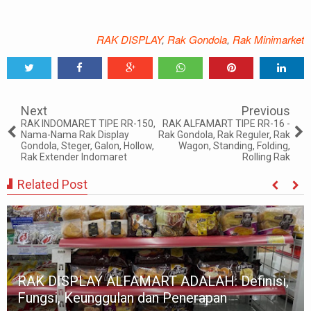
RAK DISPLAY
,
Rak Gondola
,
Rak Minimarket
Tweet
Share
Share
Share
Share
Share
0
Next
Previous
RAK INDOMARET TIPE RR-150,
RAK ALFAMART TIPE RR-16 -
Nama-Nama Rak Display
Rak Gondola, Rak Reguler, Rak
Gondola, Steger, Galon, Hollow,
Wagon, Standing, Folding,
Rak Extender Indomaret
Rolling Rak
Related Post
Rak display adalah diagram yang
menampilkan cara mendisplay produk