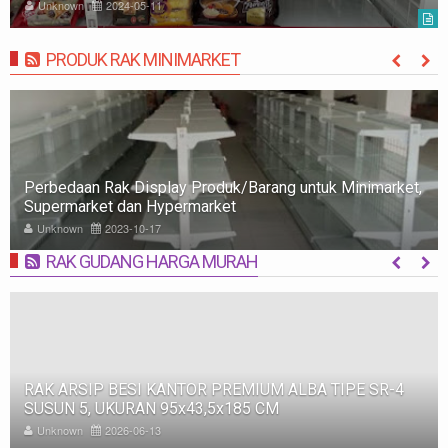
Unknown
2023-09-22
PRODUK RAK MINIMARKET
MORE
Rak Minimarket: Pengertian, Jenis, Fungsi, dan Tips
Memilih
Unknown
2023-10-09
RAK GUDANG HARGA MURAH
MORE
RAK BESI SUSUN GUDANG PABRIK MEDIUM DUTY ZA-
500, WARNA FULL BIRU, UKURAN 150x100x200 CM
Unknown
2025-11-12