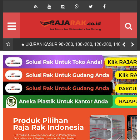
Home
Beranda
Kontak
About Us
Rak Gudang
Rak besi/Rak pallet
UKURAN KASUR 90x200, 100x200, 120x200, 140x200,
160x200, 180x200 | FUNGSI, MANFAAT DAN KEGUNAAN
Rak Minimarket
Supermarket
Produk Lain
Peralatan Toko Dll
Artikel
Retail & Logistik